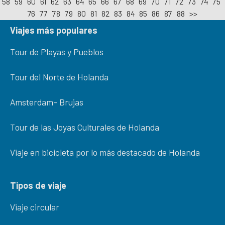
58
59
60
61
62
63
64
65
66
67
68
69
70
71
72
73
74
75
76
77
78
79
80
81
82
83
84
85
86
87
88
>>
Viajes más populares
Tour de Playas y Pueblos
Tour del Norte de Holanda
Amsterdam- Brujas
Tour de las Joyas Culturales de Holanda
Viaje en bicicleta por lo más destacado de Holanda
Tipos de viaje
Viaje circular