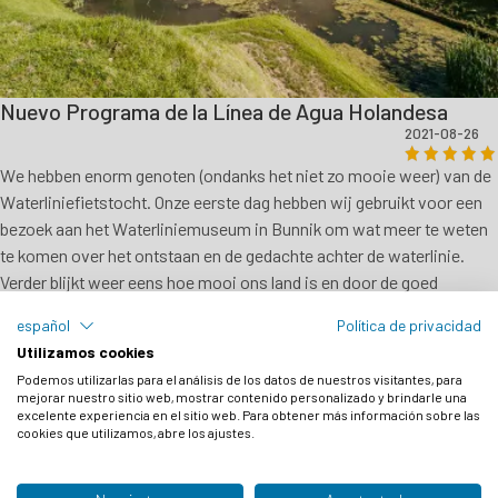
Nuevo Programa de la Línea de Agua Holandesa
2021-08-26
We hebben enorm genoten (ondanks het niet zo mooie weer) van de
Waterliniefietstocht. Onze eerste dag hebben wij gebruikt voor een
bezoek aan het Waterliniemuseum in Bunnik om wat meer te weten
te komen over het ontstaan en de gedachte achter de waterlinie.
Verder blijkt weer eens hoe mooi ons land is en door de goed
uitgezette route hebben wij plekjes gezien waar je anders niet zo
español
Política de privacidad
gauw zou komen. [...]
Utilizamos cookies
Podemos utilizarlas para el análisis de los datos de nuestros visitantes, para
Catharina Cornelissen - NL
mejorar nuestro sitio web, mostrar contenido personalizado y brindarle una
excelente experiencia en el sitio web. Para obtener más información sobre las
cookies que utilizamos, abre los ajustes.