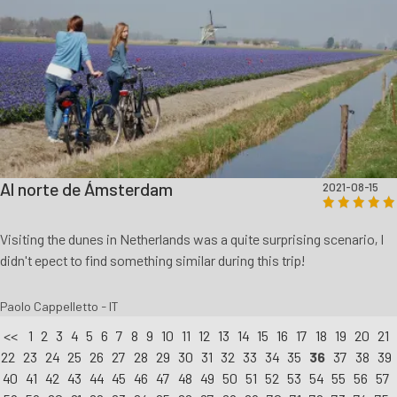
Al norte de Ámsterdam
2021-08-15
Visiting the dunes in Netherlands was a quite surprising scenario, I
didn't epect to find something similar during this trip!
Paolo Cappelletto - IT
<<
1
2
3
4
5
6
7
8
9
10
11
12
13
14
15
16
17
18
19
20
21
22
23
24
25
26
27
28
29
30
31
32
33
34
35
36
37
38
39
40
41
42
43
44
45
46
47
48
49
50
51
52
53
54
55
56
57